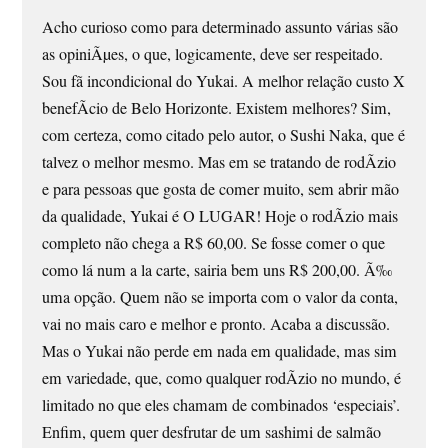
Acho curioso como para determinado assunto várias são
as opiniÃµes, o que, logicamente, deve ser respeitado.
Sou fã incondicional do Yukai. A melhor relação custo X
benefÃ­cio de Belo Horizonte. Existem melhores? Sim,
com certeza, como citado pelo autor, o Sushi Naka, que é
talvez o melhor mesmo. Mas em se tratando de rodÃ­zio
e para pessoas que gosta de comer muito, sem abrir mão
da qualidade, Yukai é O LUGAR! Hoje o rodÃ­zio mais
completo não chega a R$ 60,00. Se fosse comer o que
como lá num a la carte, sairia bem uns R$ 200,00. Ã‰
uma opção. Quem não se importa com o valor da conta,
vai no mais caro e melhor e pronto. Acaba a discussão.
Mas o Yukai não perde em nada em qualidade, mas sim
em variedade, que, como qualquer rodÃ­zio no mundo, é
limitado no que eles chamam de combinados ‘especiais’.
Enfim, quem quer desfrutar de um sashimi de salmão