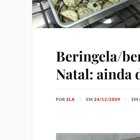
Beringela/ber
Natal: ainda 
POR
ELA
EM
24/12/2009
EM