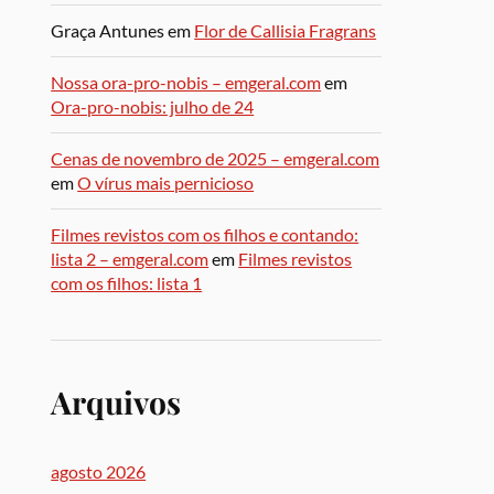
Graça Antunes
em
Flor de Callisia Fragrans
Nossa ora-pro-nobis – emgeral.com
em
Ora-pro-nobis: julho de 24
Cenas de novembro de 2025 – emgeral.com
em
O vírus mais pernicioso
Filmes revistos com os filhos e contando:
lista 2 – emgeral.com
em
Filmes revistos
com os filhos: lista 1
Arquivos
agosto 2026