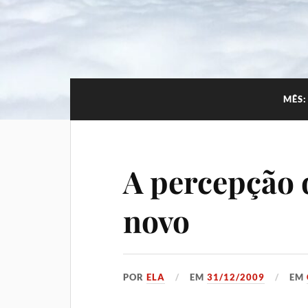
MÊS
A percepção d
novo
POR
ELA
EM
31/12/2009
EM