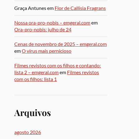
Graça Antunes
em
Flor de Callisia Fragrans
Nossa ora-pro-nobis – emgeral.com
em
Ora-pro-nobis: julho de 24
Cenas de novembro de 2025 – emgeral.com
em
O vírus mais pernicioso
Filmes revistos com os filhos e contando:
lista 2 – emgeral.com
em
Filmes revistos
com os filhos: lista 1
Arquivos
agosto 2026