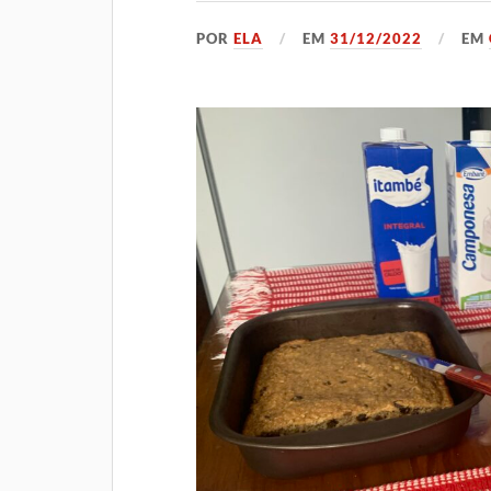
POR
ELA
EM
31/12/2022
EM