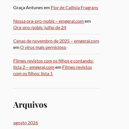
Graça Antunes
em
Flor de Callisia Fragrans
Nossa ora-pro-nobis – emgeral.com
em
Ora-pro-nobis: julho de 24
Cenas de novembro de 2025 – emgeral.com
em
O vírus mais pernicioso
Filmes revistos com os filhos e contando:
lista 2 – emgeral.com
em
Filmes revistos
com os filhos: lista 1
Arquivos
agosto 2026