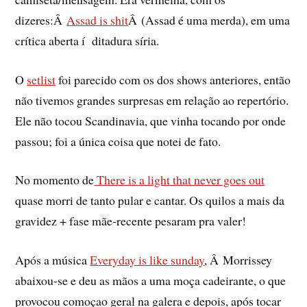
dizeres:Â
Assad is shit
Â (Assad é uma merda), em uma
crí­tica aberta í ditadura sí­ria.
O
setlist
foi parecido com os dos shows anteriores, então
não tivemos grandes surpresas em relação ao repertório.
Ele não tocou Scandinavia, que vinha tocando por onde
passou; foi a única coisa que notei de fato.
No momento de
There is a light that never goes out
quase morri de tanto pular e cantar. Os quilos a mais da
gravidez + fase mãe-recente pesaram pra valer!
Após a música
Everyday is like sunday
, Â Morrissey
abaixou-se e deu as mãos a uma moça cadeirante, o que
provocou comoçao geral na galera e depois, após tocar