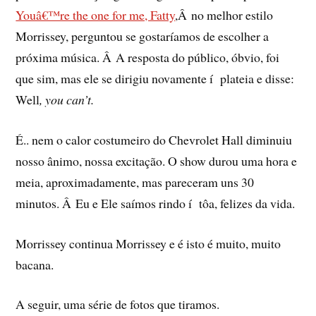
Youâ€™re the one for me, Fatty
,Â no melhor estilo
Morrissey, perguntou se gostarí­amos de escolher a
próxima música. Â A resposta do público, óbvio, foi
que sim, mas ele se dirigiu novamente í plateia e disse:
Well
, you can’t.
É.. nem o calor costumeiro do Chevrolet Hall diminuiu
nosso ânimo, nossa excitação. O show durou uma hora e
meia, aproximadamente, mas pareceram uns 30
minutos. Â Eu e Ele saí­mos rindo í tôa, felizes da vida.
Morrissey continua Morrissey e é isto é muito, muito
bacana.
A seguir, uma série de fotos que tiramos.