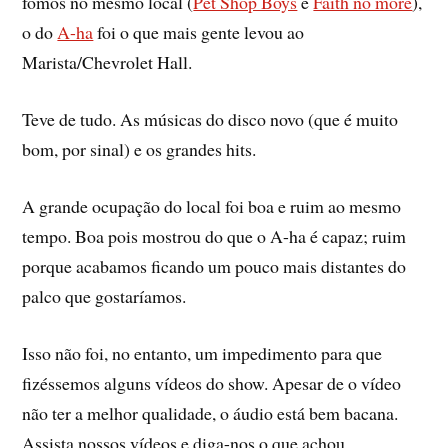
fomos no mesmo local (
Pet Shop Boys
e
Faith no more
),
o do
A-ha
foi o que mais gente levou ao
Marista/Chevrolet Hall.
Teve de tudo. As músicas do disco novo (que é muito
bom, por sinal) e os grandes hits.
A grande ocupação do local foi boa e ruim ao mesmo
tempo. Boa pois mostrou do que o A-ha é capaz; ruim
porque acabamos ficando um pouco mais distantes do
palco que gostarí­amos.
Isso não foi, no entanto, um impedimento para que
fizéssemos alguns ví­deos do show. Apesar de o ví­deo
não ter a melhor qualidade, o áudio está bem bacana.
Assista nossos ví­deos e diga-nos o que achou.