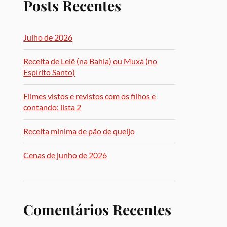
Posts Recentes
Julho de 2026
Receita de Lelê (na Bahia) ou Muxá (no
Espírito Santo)
Filmes vistos e revistos com os filhos e
contando: lista 2
Receita mínima de pão de queijo
Cenas de junho de 2026
Comentários Recentes