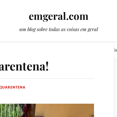
emgeral.com
um blog sobre todas as coisas em geral
ssos gêmeos
Literatura
Plantas
Cenas
Vi
arentena!
QUARENTENA