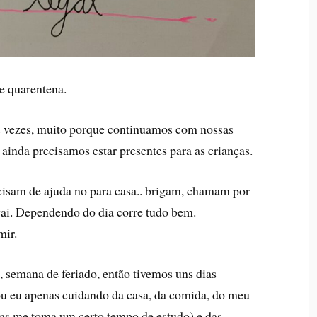
e quarentena.
í s vezes, muito porque continuamos com nossas
ainda precisamos estar presentes para as crianças.
cisam de ajuda no para casa.. brigam, chamam por
vai. Dependendo do dia corre tudo bem.
mir.
, semana de feriado, então tivemos uns dias
ou eu apenas cuidando da casa, da comida, do meu
mas me toma um certo tempo de estudo) e das