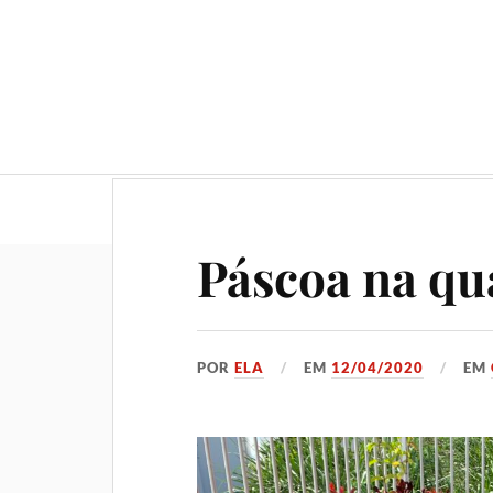
Geral
Gastronomia
No
Páscoa na qu
POR
ELA
EM
12/04/2020
EM