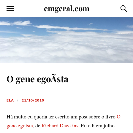
emgeral.com
O gene egoÃ­sta
ELA
21/10/2010
Há muito eu queria ter escrito um post sobre o livro
O
gene egoí­sta
, de
Richard Dawkins
. Eu o li em julho