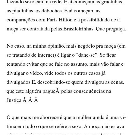
fazendo sexo caiu na rede. E aí­ começam as gracinhas,
as piadinhas, os deboches. E aí­ começam as
comparações com Paris Hilton e a possibilidade de a
moça ser contratada pelas Brasileirinhas. Que preguiça.
No caso, na minha opinião, mais negócio pra moça (em
se tratando de internet) é ligar o “dane-se”. Se ficar
tentando evitar que se fale no assunto, mais vão falar e
divulgar o ví­deo, vide todos os outros casos já
divulgados.E, descobrindo-se quem divulgou as cenas,
que este alguém pagueÂ pelas consequências na
Justiça.Â Â Â
O que mais me aborrece é que a mulher ainda é uma ví­
tima em tudo o que se refere a sexo. A moça não estava
só, mas é só seu nome, sua imagem, que acabam sendo