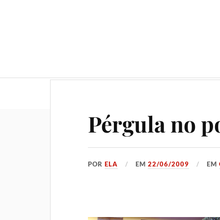
Geral
Gastronomia
No
Pérgula no p
POR
ELA
EM
22/06/2009
EM