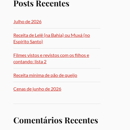
Posts Recentes
Julho de 2026
Receita de Lelê (na Bahia) ou Muxá (no
Espírito Santo)
Filmes vistos e revistos com os filhos e
contando: lista 2
Receita mínima de pão de queijo
Cenas de junho de 2026
Comentários Recentes