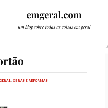
emgeral.com
um blog sobre todas as coisas em geral
ssos gêmeos
Literatura
Plantas
Cenas
Vi
ortão
GERAL
,
OBRAS E REFORMAS