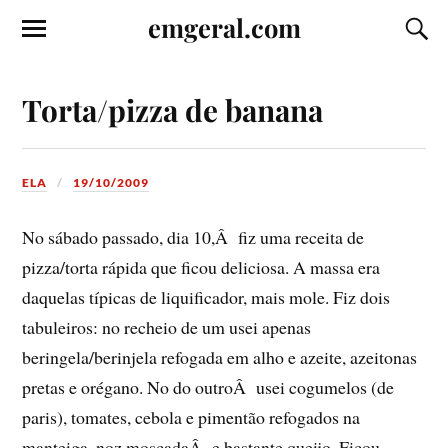
emgeral.com
Torta/pizza de banana
ELA
19/10/2009
No sábado passado, dia 10,Â fiz uma receita de
pizza/torta rápida que ficou deliciosa. A massa era
daquelas tí­picas de liquificador, mais mole. Fiz dois
tabuleiros: no recheio de um usei apenas
beringela/berinjela refogada em alho e azeite, azeitonas
pretas e orégano. No do outroÂ usei cogumelos (de
paris), tomates, cebola e pimentão refogados na
manteiga, noz moscadaÂ e bastante queijo. Ficou