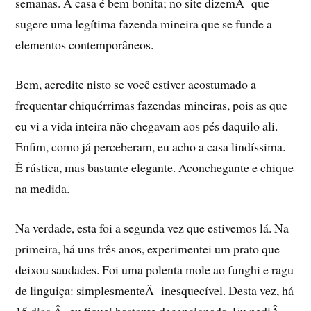
semanas. A casa é bem bonita; no site dizemÂ que
sugere uma legí­tima fazenda mineira que se funde a
elementos contemporâneos.
Bem, acredite nisto se você estiver acostumado a
frequentar chiquérrimas fazendas mineiras, pois as que
eu vi a vida inteira não chegavam aos pés daquilo ali.
Enfim, como já perceberam, eu acho a casa lindí­ssima.
É rústica, mas bastante elegante. Aconchegante e chique
na medida.
Na verdade, esta foi a segunda vez que estivemos lá. Na
primeira, há uns três anos, experimentei um prato que
deixou saudades. Foi uma polenta mole ao funghi e ragu
de linguiça: simplesmenteÂ inesquecí­vel. Desta vez, há
15 dias,Â eu fiquei bastante decepcionada. Eu pediÂ