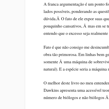
A franca argumentação é um ponto for
lados possí­veis, ponderando as quest
dúvida.Â O fato de ele expor suas que
pouquinho cansativos, Â mas em se t
entendo que o excesso seja realmente
Fato é que não consigo me desincumbir
obra tão primorosa. Em linhas bem ge
somente Â uma máquina de sobrevivên
natural).
E a espécie seria a máquina
O melhor deste livro no meu entender
Dawkins apresenta uma acessí­vel teor
número de biólogos e não biólogos Â