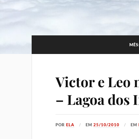
MÊS
Victor e Leo
– Lagoa dos 
POR
ELA
EM
25/10/2010
EM