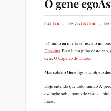
O gene egoÃ­s
POR
ELA
EM
21/10/2010
EM
Há muito eu queria ter escrito um pos
Dawkins
. Eu o li em julho deste ano,
dele:
O Capelão do Diabo
.
Mas sobre o Gene Egoí­sta, objeto des
Hoje entendo que todo mundo Â preci
evolução sob o ponto de vista da bio
mãos.