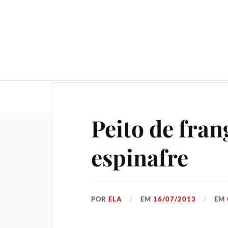
Geral
Gastronomia
No
Peito de fra
espinafre
POR
ELA
EM
16/07/2013
EM