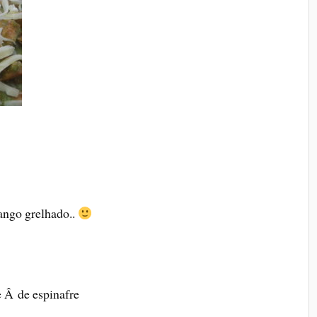
rango grelhado..
 Â de espinafre