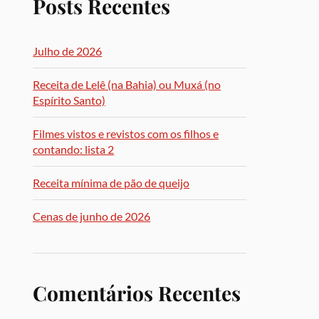
Posts Recentes
Julho de 2026
Receita de Lelê (na Bahia) ou Muxá (no
Espírito Santo)
Filmes vistos e revistos com os filhos e
contando: lista 2
Receita mínima de pão de queijo
Cenas de junho de 2026
Comentários Recentes