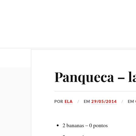
Geral
Gastronomia
No
Panqueca – l
POR
ELA
EM
29/05/2014
EM
2 bananas – 0 pontos