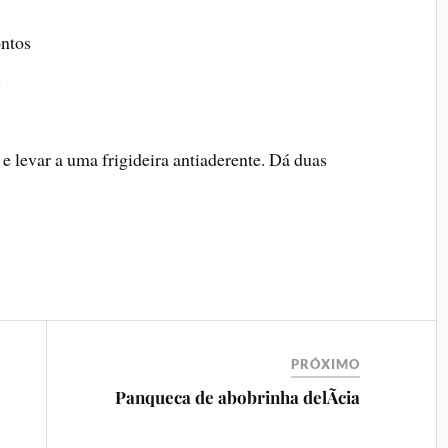
ontos
s
e levar a uma frigideira antiaderente. Dá duas
PRÓXIMO
Panqueca de abobrinha delÃ­cia