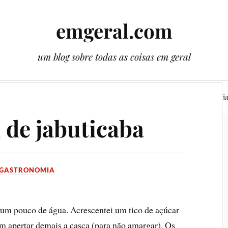
emgeral.com
um blog sobre todas as coisas em geral
ssos gêmeos
Literatura
Plantas
Cenas
Vi
 de jabuticaba
GASTRONOMIA
 um pouco de água. Acrescentei um tico de açúcar
em apertar demais a casca (para não amargar). Os