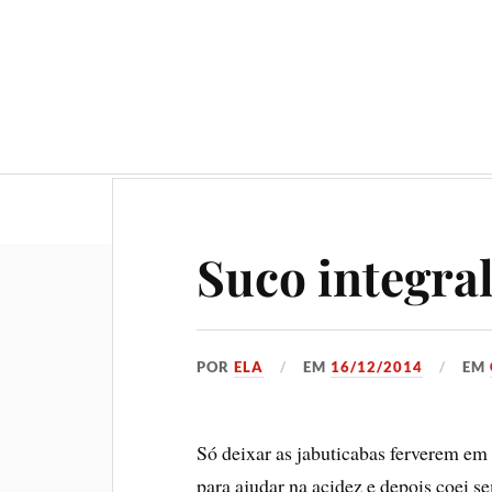
Geral
Gastronomia
No
Suco integral
POR
ELA
EM
16/12/2014
EM
Só deixar as jabuticabas ferverem em
para ajudar na acidez e depois coei s