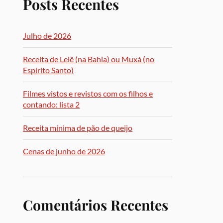
Posts Recentes
Julho de 2026
Receita de Lelê (na Bahia) ou Muxá (no
Espírito Santo)
Filmes vistos e revistos com os filhos e
contando: lista 2
Receita mínima de pão de queijo
Cenas de junho de 2026
Comentários Recentes