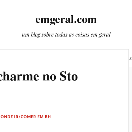
emgeral.com
um blog sobre todas as coisas em geral
Nossos gêmeos
Literatura
Plantas
Cenas
Viag
charme no Sto
M
ONDE IR/COMER EM BH