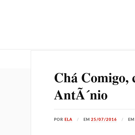
Geral
Gastronomia
Chá Comigo, 
AntÃ´nio
POR
ELA
EM
25/07/2016
E