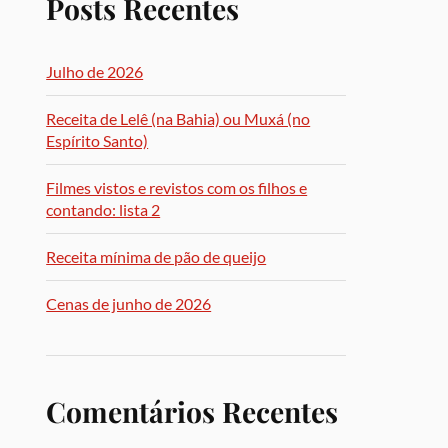
Posts Recentes
Julho de 2026
Receita de Lelê (na Bahia) ou Muxá (no
Espírito Santo)
Filmes vistos e revistos com os filhos e
contando: lista 2
Receita mínima de pão de queijo
Cenas de junho de 2026
Comentários Recentes