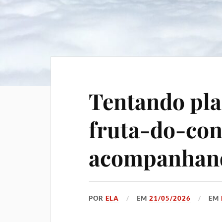
Tentando pla
fruta-do-con
acompanha
POR
ELA
EM
21/05/2026
EM