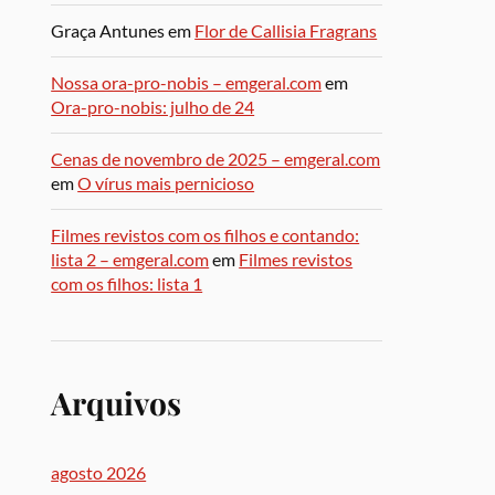
Graça Antunes
em
Flor de Callisia Fragrans
Nossa ora-pro-nobis – emgeral.com
em
Ora-pro-nobis: julho de 24
Cenas de novembro de 2025 – emgeral.com
em
O vírus mais pernicioso
Filmes revistos com os filhos e contando:
lista 2 – emgeral.com
em
Filmes revistos
com os filhos: lista 1
Arquivos
agosto 2026