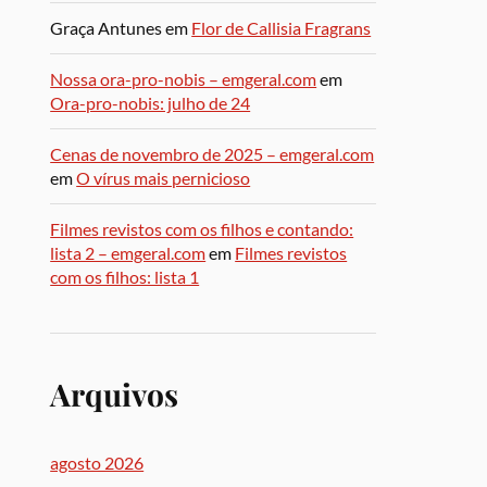
Graça Antunes
em
Flor de Callisia Fragrans
Nossa ora-pro-nobis – emgeral.com
em
Ora-pro-nobis: julho de 24
Cenas de novembro de 2025 – emgeral.com
em
O vírus mais pernicioso
Filmes revistos com os filhos e contando:
lista 2 – emgeral.com
em
Filmes revistos
com os filhos: lista 1
Arquivos
agosto 2026