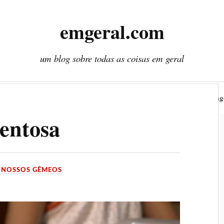
emgeral.com
um blog sobre todas as coisas em geral
Nossos gêmeos
Literatura
Plantas
Cenas
Viag
entosa
M
NOSSOS GÊMEOS