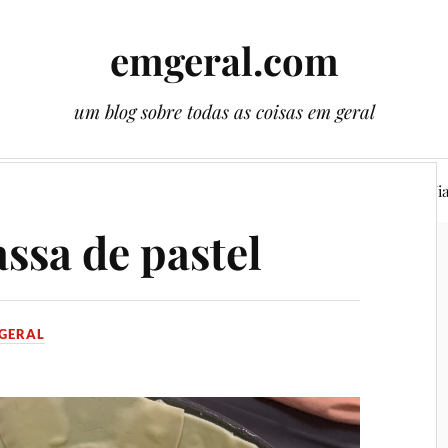
emgeral.com
um blog sobre todas as coisas em geral
ssos gêmeos
Literatura
Plantas
Cenas
Vi
ssa de pastel
GERAL