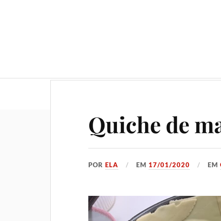
Geral
Gastronomia
No
Quiche de ma
POR
ELA
EM
17/01/2020
EM