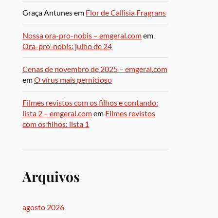
Graça Antunes
em
Flor de Callisia Fragrans
Nossa ora-pro-nobis – emgeral.com
em
Ora-pro-nobis: julho de 24
Cenas de novembro de 2025 – emgeral.com
em
O vírus mais pernicioso
Filmes revistos com os filhos e contando:
lista 2 – emgeral.com
em
Filmes revistos
com os filhos: lista 1
Arquivos
agosto 2026