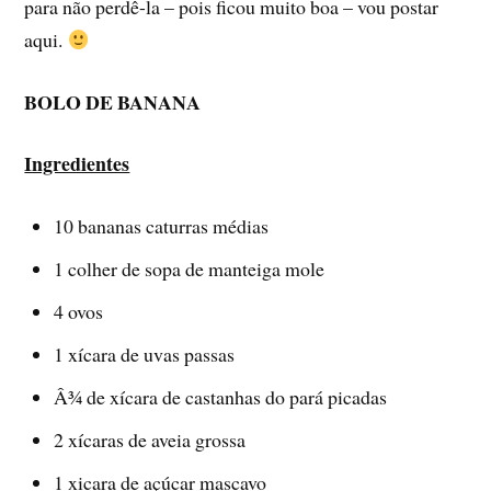
para não perdê-la – pois ficou muito boa – vou postar
aqui.
BOLO DE BANANA
Ingredientes
10 bananas caturras médias
1 colher de sopa de manteiga mole
4 ovos
1 xí­cara de uvas passas
Â¾ de xí­cara de castanhas do pará picadas
2 xí­caras de aveia grossa
1 xicara de açúcar mascavo